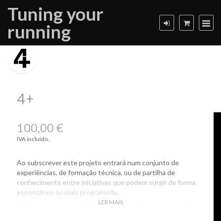
Tuning your
running
4+
100,00 €
IVA incluído.
Ao subscrever este projeto entrará num conjunto de
experiências, de formação técnica, ou de partilha de
conhecimento entre iniciativas que podem surgir de forma
espontânea ou mais programada.
LER MAIS
Trata-se de acrescentar valor à prática de pessoas que têm o
treino desportivo como uma paixão e um fio condutor na