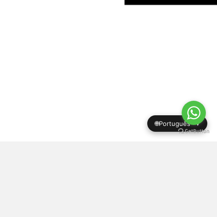
🌐
▾
Termos e Condições da Loja Online Tuning Your Running
|
Política de Privacidade
|
Direito de livre resolução