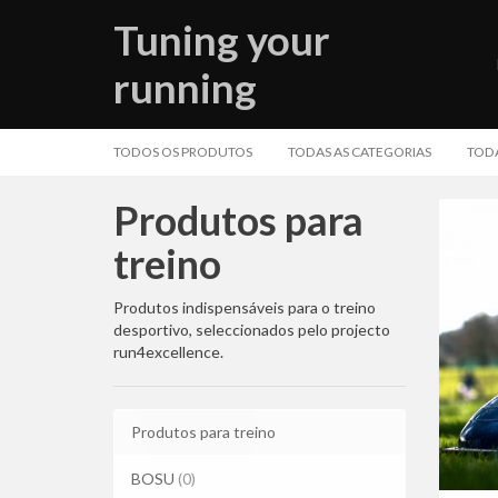
Tuning your
running
TODOS OS PRODUTOS
TODAS AS CATEGORIAS
TODA
Produtos para
treino
Produtos
Produtos indispensáveis para o treino
desportivo, seleccionados pelo projecto
para
run4excellence.
treino
Produtos para treino
BOSU
(0)