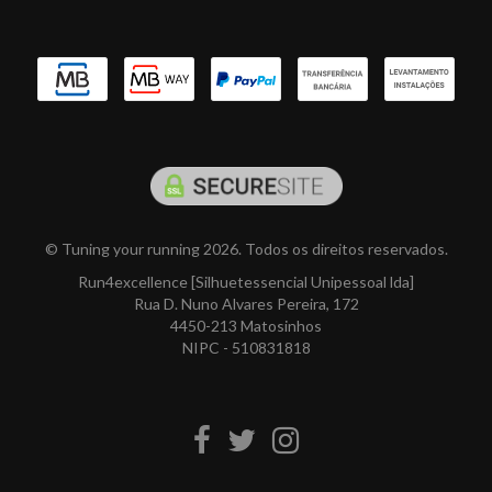
© Tuning your running 2026. Todos os direitos reservados.
Run4excellence [Silhuetessencial Unipessoal lda]
Rua D. Nuno Alvares Pereira, 172
4450-213 Matosinhos
NIPC - 510831818