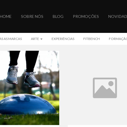
HOME
SOBRE NÓS
BLOG
PROMOÇÕES
NOVIDAD
CONTACTOS
S AS MARCAS
ARTE
EXPERIÊNCIAS
FITBENCH
FORMAÇÃ