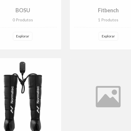
BOSU
Fitbench
0 Produtos
1 Produtos
Explorar
Explorar