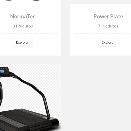
NormaTec
Power Plate
3 Produtos
7 Produtos
Explorar
Explorar