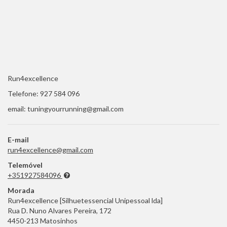
Run4excellence
Telefone: 927 584 096
email: tuningyourrunning@gmail.com
E-mail
run4excellence@gmail.com
Telemóvel
+351927584096
Morada
Run4excellence [Silhuetessencial Unipessoal lda]
Rua D. Nuno Alvares Pereira, 172
4450-213 Matosinhos